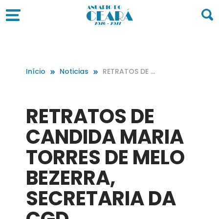
Início
Noticias
RETRATOS DE C
ANDIDA MARIA
TORRES DE MEL
O BEZERRA, SEC
RETRATOS DE
RETARIA DA CG
D
CANDIDA MARIA
TORRES DE MELO
BEZERRA,
SECRETARIA DA