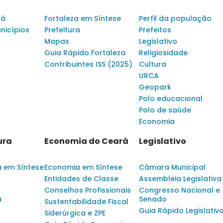
rá
Fortaleza em Síntese
Perfil da população
nicípios
Prefeitura
Prefeitos
Mapas
Legislativo
Guia Rápido Fortaleza
Religiosidade
Contribuintes ISS (2025)
Cultura
URCA
Geopark
Polo educacional
Polo de saúde
Economia
ura
Economia do Ceará
Legislativo
a em Síntese
Economia em Síntese
Câmara Municipal
Entidades de Classe
Assembleia Legislativa
Conselhos Profissionais
Congresso Nacional e
a
Senado
Sustentabilidade Fiscal
Guia Rápido Legislativ
Siderúrgica e ZPE