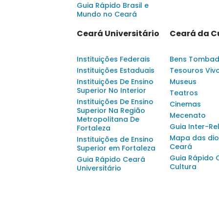
Guia Rápido Brasil e
Mundo no Ceará
Ceará Universitário
Ceará da C
Instituições Federais
Bens Tomba
Instituições Estaduais
Tesouros Viv
Instituições De Ensino
Museus
Superior No Interior
Teatros
Instituições De Ensino
Cinemas
Superior Na Região
Mecenato
Metropolitana De
Guia Inter-Re
Fortaleza
Mapa das dio
Instituições de Ensino
Ceará
Superior em Fortaleza
Guia Rápido 
Guia Rápido Ceará
Cultura
Universitário