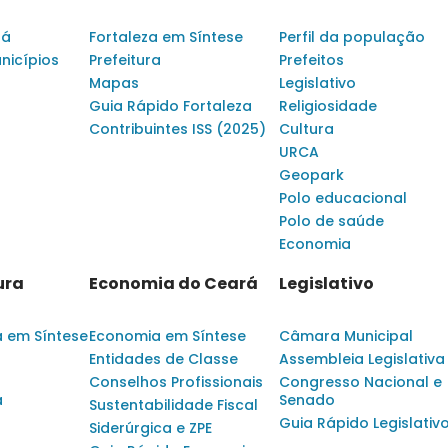
rá
Fortaleza em Síntese
Perfil da população
nicípios
Prefeitura
Prefeitos
Mapas
Legislativo
Guia Rápido Fortaleza
Religiosidade
Contribuintes ISS (2025)
Cultura
URCA
Geopark
Polo educacional
Polo de saúde
Economia
ura
Economia do Ceará
Legislativo
a em Síntese
Economia em Síntese
Câmara Municipal
Entidades de Classe
Assembleia Legislativa
Conselhos Profissionais
Congresso Nacional e
a
Senado
Sustentabilidade Fiscal
Guia Rápido Legislativ
Siderúrgica e ZPE