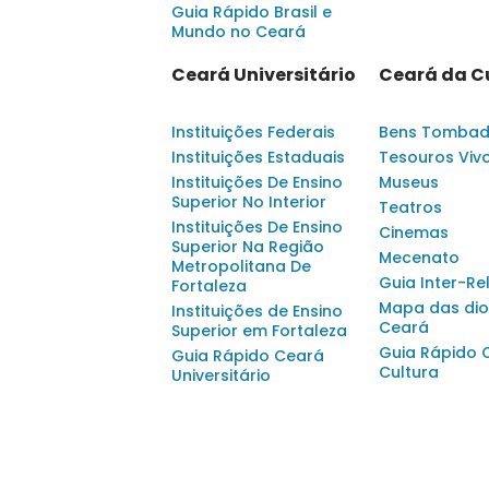
Guia Rápido Brasil e
Mundo no Ceará
Ceará Universitário
Ceará da C
Instituições Federais
Bens Tomba
Instituições Estaduais
Tesouros Viv
Instituições De Ensino
Museus
Superior No Interior
Teatros
Instituições De Ensino
Cinemas
Superior Na Região
Mecenato
Metropolitana De
Guia Inter-Re
Fortaleza
Mapa das dio
Instituições de Ensino
Ceará
Superior em Fortaleza
Guia Rápido 
Guia Rápido Ceará
Cultura
Universitário