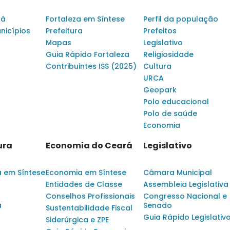
rá
Fortaleza em Síntese
Perfil da população
nicípios
Prefeitura
Prefeitos
Mapas
Legislativo
Guia Rápido Fortaleza
Religiosidade
Contribuintes ISS (2025)
Cultura
URCA
Geopark
Polo educacional
Polo de saúde
Economia
ura
Economia do Ceará
Legislativo
a em Síntese
Economia em Síntese
Câmara Municipal
Entidades de Classe
Assembleia Legislativa
Conselhos Profissionais
Congresso Nacional e
a
Senado
Sustentabilidade Fiscal
Guia Rápido Legislativ
Siderúrgica e ZPE