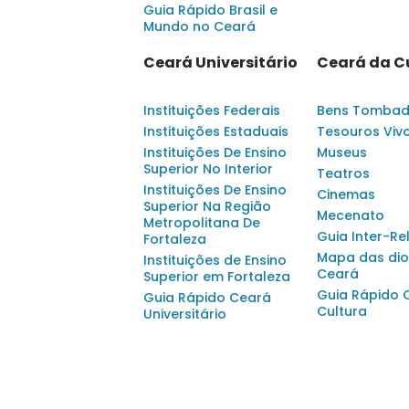
Guia Rápido Brasil e
Mundo no Ceará
Ceará Universitário
Ceará da C
Instituições Federais
Bens Tomba
Instituições Estaduais
Tesouros Viv
Instituições De Ensino
Museus
Superior No Interior
Teatros
Instituições De Ensino
Cinemas
Superior Na Região
Mecenato
Metropolitana De
Guia Inter-Re
Fortaleza
Mapa das dio
Instituições de Ensino
Ceará
Superior em Fortaleza
Guia Rápido 
Guia Rápido Ceará
Cultura
Universitário